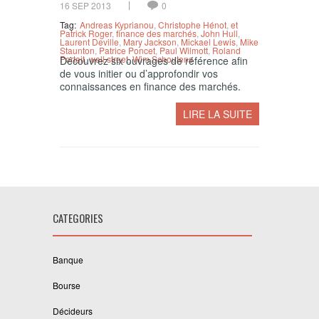
16 SEP 2013
0
Tag:
Andreas Kyprianou
,
Christophe Hénot
,
et
Patrick Roger
,
finance des marchés
,
John Hull
,
Laurent Deville
,
Mary Jackson
,
Mickael Lewis
,
Mike
Staunton
,
Patrice Poncet
,
Paul Wilmott
,
Roland
Portait
,
wall street
,
Wim Schoutens
Découvrez six ouvrages de référence afin
de vous initier ou d’approfondir vos
connaissances en finance des marchés.
LIRE LA SUITE
CATEGORIES
Banque
Bourse
Décideurs