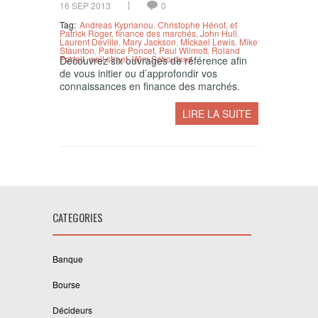
16 SEP 2013
0
Tag:
Andreas Kyprianou
,
Christophe Hénot
,
et
Patrick Roger
,
finance des marchés
,
John Hull
,
Laurent Deville
,
Mary Jackson
,
Mickael Lewis
,
Mike
Staunton
,
Patrice Poncet
,
Paul Wilmott
,
Roland
Portait
,
wall street
,
Wim Schoutens
Découvrez six ouvrages de référence afin
de vous initier ou d’approfondir vos
connaissances en finance des marchés.
LIRE LA SUITE
CATEGORIES
Banque
Bourse
Décideurs