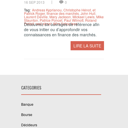
16 SEP 2013
0
Tag:
Andreas Kyprianou
,
Christophe Hénot
,
et
Patrick Roger
,
finance des marchés
,
John Hull
,
Laurent Deville
,
Mary Jackson
,
Mickael Lewis
,
Mike
Staunton
,
Patrice Poncet
,
Paul Wilmott
,
Roland
Portait
,
wall street
,
Wim Schoutens
Découvrez six ouvrages de référence afin
de vous initier ou d’approfondir vos
connaissances en finance des marchés.
LIRE LA SUITE
CATEGORIES
Banque
Bourse
Décideurs