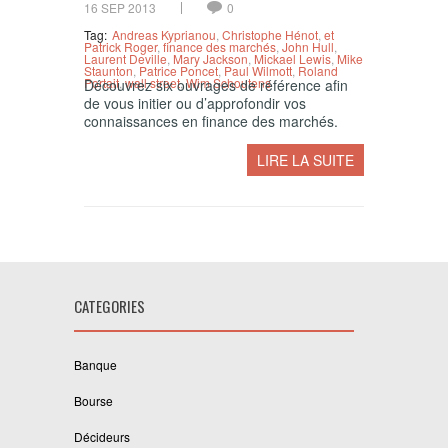
16 SEP 2013
0
Tag:
Andreas Kyprianou
,
Christophe Hénot
,
et
Patrick Roger
,
finance des marchés
,
John Hull
,
Laurent Deville
,
Mary Jackson
,
Mickael Lewis
,
Mike
Staunton
,
Patrice Poncet
,
Paul Wilmott
,
Roland
Portait
,
wall street
,
Wim Schoutens
Découvrez six ouvrages de référence afin
de vous initier ou d’approfondir vos
connaissances en finance des marchés.
LIRE LA SUITE
CATEGORIES
Banque
Bourse
Décideurs