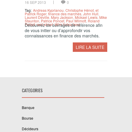
16 SEP 2013
0
Tag:
Andreas Kyprianou
,
Christophe Hénot
,
et
Patrick Roger
,
finance des marchés
,
John Hull
,
Laurent Deville
,
Mary Jackson
,
Mickael Lewis
,
Mike
Staunton
,
Patrice Poncet
,
Paul Wilmott
,
Roland
Portait
,
wall street
,
Wim Schoutens
Découvrez six ouvrages de référence afin
de vous initier ou d’approfondir vos
connaissances en finance des marchés.
LIRE LA SUITE
CATEGORIES
Banque
Bourse
Décideurs