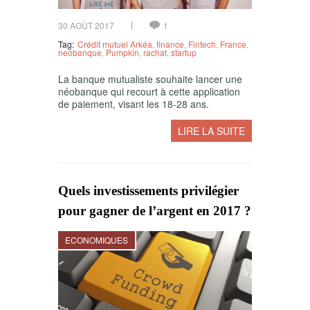
30 AOÛT 2017
1
Tag:
Crédit mutuel Arkéa
,
finance
,
Fintech
,
France
,
neobanque
,
Pumpkin
,
rachat
,
startup
La banque mutualiste souhaite lancer une
néobanque qui recourt à cette application
de paiement, visant les 18-28 ans.
LIRE LA SUITE
Quels investissements privilégier
pour gagner de l’argent en 2017 ?
ECONOMIQUES