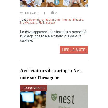
21 JUIN 2016
0
Tag:
coworking
,
entrepreneurs
,
finance
,
fintechs
,
NUMA
,
paris
,
PME
,
startup
Le développement des fintechs a remodelé
le visage des réseaux financiers dans la
capitale.
LIRE LA SUITE
Accélérateurs de startups : Nest
mise sur l’hexagone
ECONOMIQUES