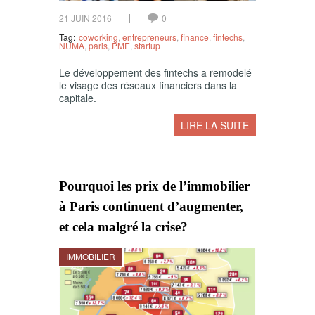
21 JUIN 2016
0
Tag:
coworking
,
entrepreneurs
,
finance
,
fintechs
,
NUMA
,
paris
,
PME
,
startup
Le développement des fintechs a remodelé
le visage des réseaux financiers dans la
capitale.
LIRE LA SUITE
Pourquoi les prix de l’immobilier
à Paris continuent d’augmenter,
et cela malgré la crise?
IMMOBILIER