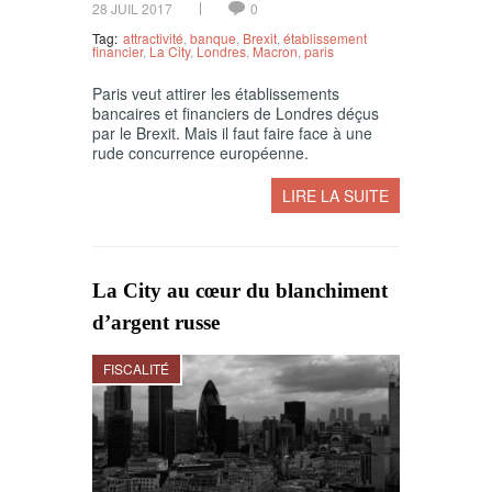
28 JUIL 2017
0
Tag:
attractivité
,
banque
,
Brexit
,
établissement
financier
,
La City
,
Londres
,
Macron
,
paris
Paris veut attirer les établissements
bancaires et financiers de Londres déçus
par le Brexit. Mais il faut faire face à une
rude concurrence européenne.
LIRE LA SUITE
La City au cœur du blanchiment
d’argent russe
FISCALITÉ