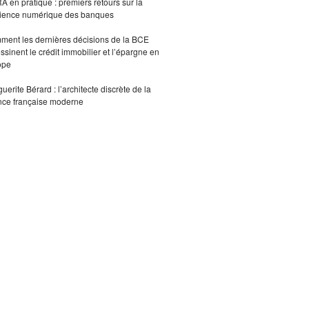
 en pratique : premiers retours sur la
lience numérique des banques
ent les dernières décisions de la BCE
ssinent le crédit immobilier et l’épargne en
ope
uerite Bérard : l’architecte discrète de la
nce française moderne