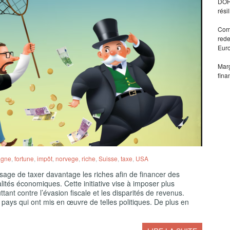
DORA
rési
Comm
rede
Eur
Marg
fina
agne
,
fortune
,
impôt
,
norvege
,
riche
,
Suisse
,
taxe
,
USA
age de taxer davantage les riches afin de financer des
ités économiques. Cette initiative vise à imposer plus
tant contre l’évasion fiscale et les disparités de revenus.
 pays qui ont mis en œuvre de telles politiques. De plus en