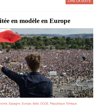
LIRE LA SUITE
itée en modèle en Europe
nomie
,
Espagne
,
Europe
,
Italie
,
OCDE
,
République Tchèque