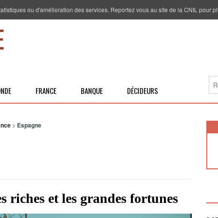
 statistiques ou d'amélioration des services. Reportez vous au site de la CNIL pour pl
NDE
FRANCE
BANQUE
DÉCIDEURS
ance
>
Espagne
s riches et les grandes fortunes