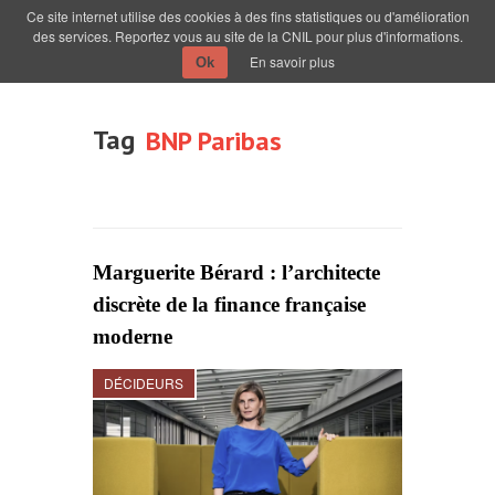
Ce site internet utilise des cookies à des fins statistiques ou d'amélioration
des services. Reportez vous au site de la CNIL pour plus d'informations.
En savoir plus
Ok
Tag
BNP Paribas
Marguerite Bérard : l’architecte
discrète de la finance française
moderne
DÉCIDEURS