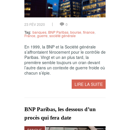
23 FÉV 2020
0
Tag:
banques
,
BNP Paribas
,
bourse
,
finance
,
France
,
guerre
,
société générale
En 1999, la BNP et la Société générale
s’affrontaient férocement pour le contrôle de
Paribas. Vingt et un an plus tard, la
première semble toujours un cran devant
l’autre dans un contexte de guerre froide où
chacun s’épie.
LIRE LA SUITE
BNP Paribas, les dessous d’un
procès qui fera date
BANQUE