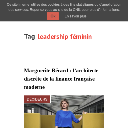
Ce site internet utilise des cookies à des fins statistiques ou d'amélioration
des services. Reportez vous au site de la CNIL pour plus d'informations.
En savoir plus
Ok
Tag
leadership féminin
Marguerite Bérard : l’architecte
discrète de la finance française
moderne
DÉCIDEURS