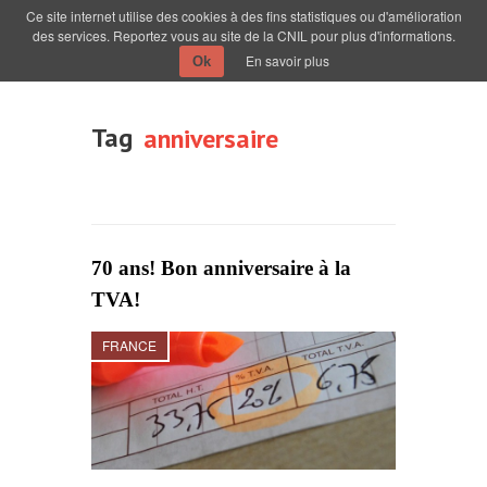
Ce site internet utilise des cookies à des fins statistiques ou d'amélioration
des services. Reportez vous au site de la CNIL pour plus d'informations.
En savoir plus
Ok
Tag
anniversaire
70 ans! Bon anniversaire à la
TVA!
FRANCE