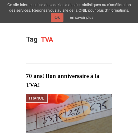
Ce site internet utilise des cookies à des fins statistiques ou d'amélioration
des services. Reportez vous au site de la CNIL pour plus d'informations.
En savoir plus
Ok
Tag
TVA
70 ans! Bon anniversaire à la
TVA!
FRANCE