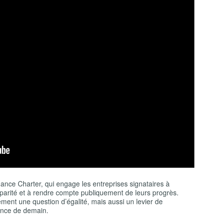
ance Charter, qui engage les entreprises signataires à
e parité et à rendre compte publiquement de leurs progrès.
ement une question d’égalité, mais aussi un levier de
nance de demain.