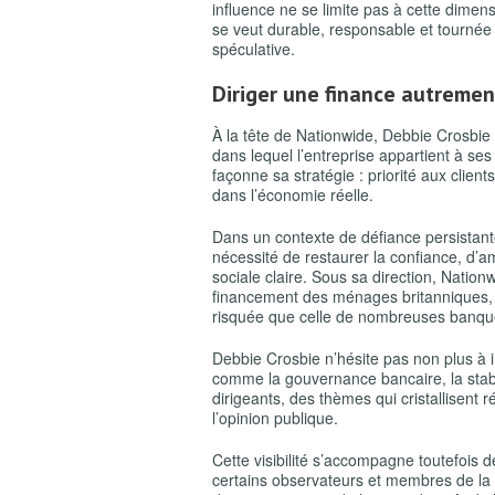
influence ne se limite pas à cette dimens
se veut durable, responsable et tournée
spéculative.
Diriger une finance autremen
À la tête de Nationwide, Debbie Crosbie
dans lequel l’entreprise appartient à se
façonne sa stratégie : priorité aux clien
dans l’économie réelle.
Dans un contexte de défiance persistante e
nécessité de restaurer la confiance, d’a
sociale claire. Sous sa direction, Natio
financement des ménages britanniques, 
risquée que celle de nombreuses banqu
Debbie Crosbie n’hésite pas non plus à i
comme la gouvernance bancaire, la stabi
dirigeants, des thèmes qui cristallisent r
l’opinion publique.
Cette visibilité s’accompagne toutefois 
certains observateurs et membres de la so