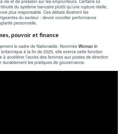
 vie et de pression sur les emprunteurs. Certains lui
tinuité du système bancaire plutôt qu’une rupture réelle,
nce plus responsable. Ces débats illustrent les
irigeantes du secteur : devoir concilier performance
plarité personnelle.
mes, pouvoir et finance
rgement le cadre de Nationwide. Nommée
Woman in
ritannique à la fin de 2025, elle exerce cette fonction
e à accélérer l’accès des femmes aux postes de direction
mer durablement les pratiques de gouvernance.