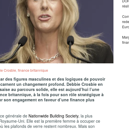
DORA
rési
Comm
rede
Eur
Marg
fina
ie Crosbie
,
finance britannique
r des figures masculines et des logiques de pouvoir
 incarnent un changement profond.
Debbie Crosbie
en
saise au parcours solide, elle est aujourd’hui l’une
ance britannique, à la fois pour son rôle stratégique à
pour son engagement en faveur d’une finance plus
rice générale de
Nationwide Building Society
, la plus
u Royaume-Uni. Elle est la première femme à occuper ce
où les plafonds de verre restent nombreux. Mais son