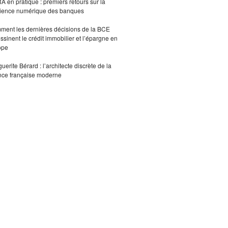
 en pratique : premiers retours sur la
lience numérique des banques
ent les dernières décisions de la BCE
ssinent le crédit immobilier et l’épargne en
ope
uerite Bérard : l’architecte discrète de la
nce française moderne