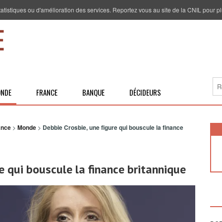
 statistiques ou d'amélioration des services. Reportez vous au site de la CNIL pour pl
NDE
FRANCE
BANQUE
DÉCIDEURS
ance
>
Monde
>
Debbie Crosbie, une figure qui bouscule la finance
e qui bouscule la finance britannique