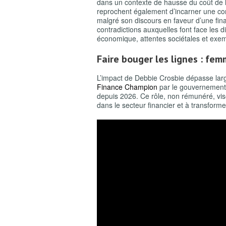
dans un contexte de hausse du coût de la
reprochent également d’incarner une con
malgré son discours en faveur d’une fina
contradictions auxquelles font face les d
économique, attentes sociétales et exem
Faire bouger les lignes : fem
L’impact de Debbie Crosbie dépasse la
Finance Champion
par le gouvernement b
depuis 2026. Ce rôle, non rémunéré, vis
dans le secteur financier et à transfor