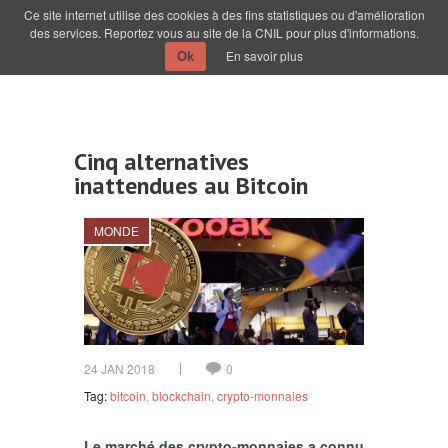
Ce site internet utilise des cookies à des fins statistiques ou d'amélioration
des services. Reportez vous au site de la CNIL pour plus d'informations.
En savoir plus
Ok
Cinq alternatives
inattendues au Bitcoin
MONDE
24 JAN 2018
0
Tag:
bitcoin
,
blockchain
,
crypto-monnaies
Le marché des crypto-monnaies a connu