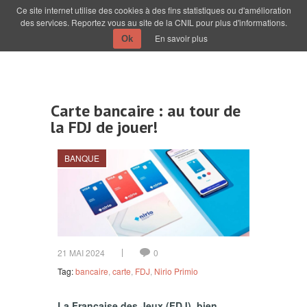
Ce site internet utilise des cookies à des fins statistiques ou d'amélioration
des services. Reportez vous au site de la CNIL pour plus d'informations.
En savoir plus
Ok
Carte bancaire : au tour de
la FDJ de jouer!
BANQUE
21 MAI 2024
0
Tag:
bancaire
,
carte
,
FDJ
,
Nirio Primio
La Française des Jeux (FDJ), bien