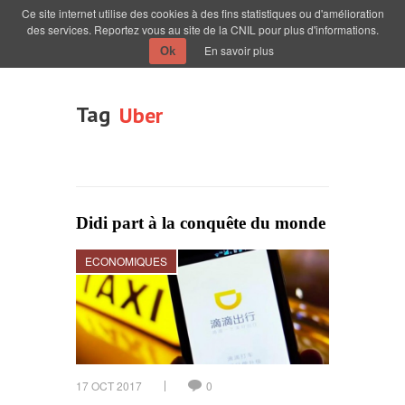
Ce site internet utilise des cookies à des fins statistiques ou d'amélioration
des services. Reportez vous au site de la CNIL pour plus d'informations.
En savoir plus
Ok
Tag
Uber
Didi part à la conquête du monde
ECONOMIQUES
17 OCT 2017
0