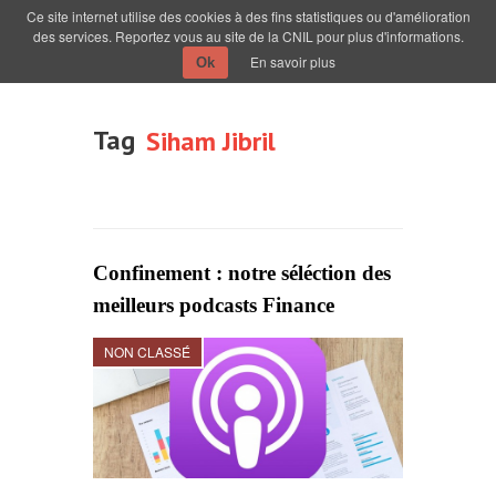
Ce site internet utilise des cookies à des fins statistiques ou d'amélioration
des services. Reportez vous au site de la CNIL pour plus d'informations.
En savoir plus
Ok
Tag
Siham Jibril
Confinement : notre séléction des
meilleurs podcasts Finance
NON CLASSÉ