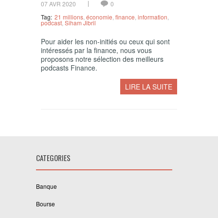
07 AVR 2020
0
Tag:
21 millions
,
économie
,
finance
,
information
,
podcast
,
Siham Jibril
Pour aider les non-initiés ou ceux qui sont
intéressés par la finance, nous vous
proposons notre sélection des meilleurs
podcasts Finance.
LIRE LA SUITE
CATEGORIES
Banque
Bourse