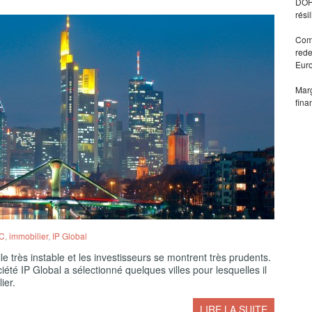
DORA
rési
Comm
rede
Eur
Marg
fina
C
,
immobilier
,
IP Global
e très instable et les investisseurs se montrent très prudents.
été IP Global a sélectionné quelques villes pour lesquelles il
ier.
LIRE LA SUITE