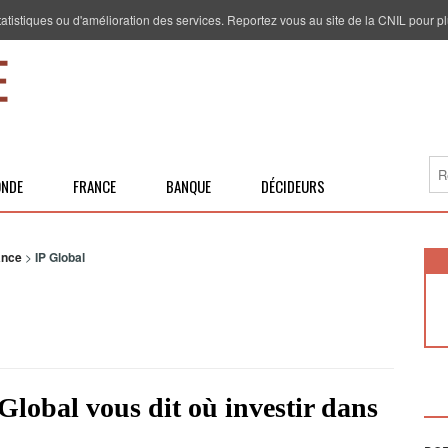
 statistiques ou d'amélioration des services. Reportez vous au site de la CNIL pour pl
NDE
FRANCE
BANQUE
DÉCIDEURS
ance
>
IP Global
Global vous dit où investir dans