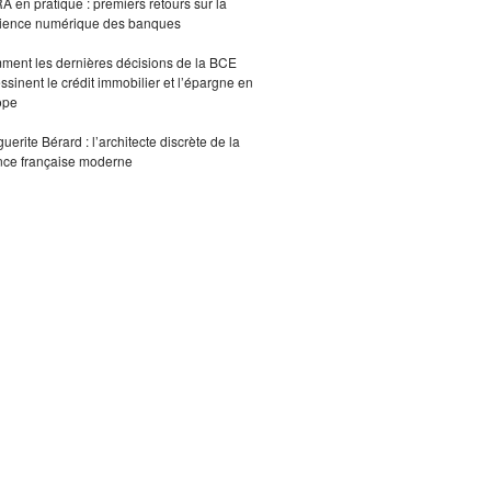
 en pratique : premiers retours sur la
lience numérique des banques
ent les dernières décisions de la BCE
ssinent le crédit immobilier et l’épargne en
ope
uerite Bérard : l’architecte discrète de la
nce française moderne