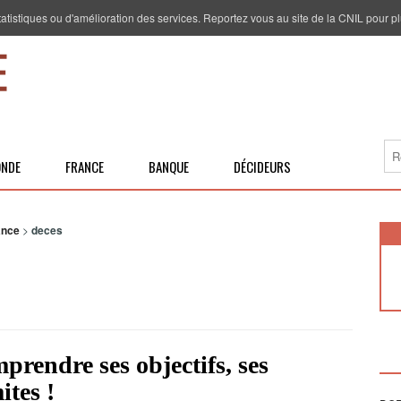
 statistiques ou d'amélioration des services. Reportez vous au site de la CNIL pour pl
NDE
FRANCE
BANQUE
DÉCIDEURS
ance
>
deces
prendre ses objectifs, ses
ites !