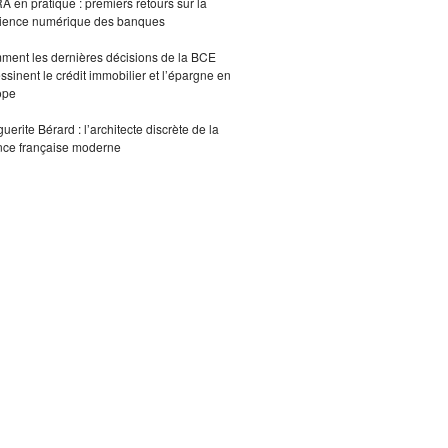
 en pratique : premiers retours sur la
lience numérique des banques
ent les dernières décisions de la BCE
ssinent le crédit immobilier et l’épargne en
ope
uerite Bérard : l’architecte discrète de la
nce française moderne