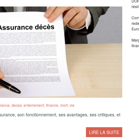
DORA
rési
Comm
rede
Eur
Marg
fina
rance
,
deces
,
enterrement
,
finance
,
mort
,
vie
 assurance, son fonctionnement, ses avantages, ses critiques, et
LIRE LA SUITE