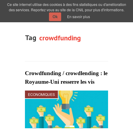
Ce site internet utilise des cookies à des fins statistiques ou d'amélioration
des services. Reportez vous au site de la CNIL pour plus d'informations.
En savoir plus
Ok
Tag
crowdfunding
Crowdfunding / crowdlending : le
Royaume-Uni resserre les vis
ECONOMIQUES