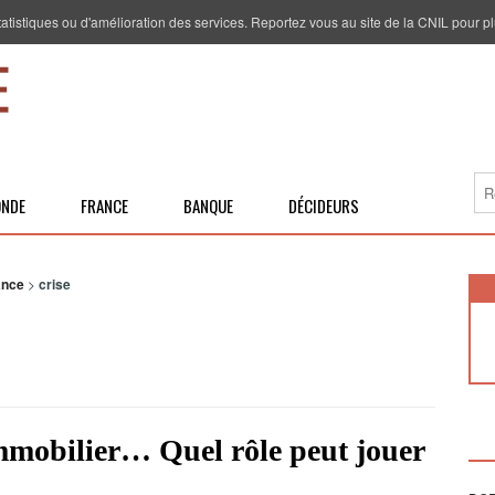
 statistiques ou d'amélioration des services. Reportez vous au site de la CNIL pour pl
NDE
FRANCE
BANQUE
DÉCIDEURS
ance
>
crise
’immobilier… Quel rôle peut jouer