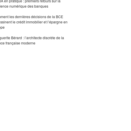
 en pratique : premiers retours sur la
lience numérique des banques
ent les dernières décisions de la BCE
ssinent le crédit immobilier et l’épargne en
ope
uerite Bérard : l’architecte discrète de la
nce française moderne