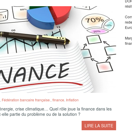
DORA
rési
Comm
rede
Eur
Marg
fina
,
Fédération bancaire française.
,
finance
,
Inflation
 l’énergie, crise climatique… Quel rôle joue la finance dans les
-elle partie du problème ou de la solution ?
LIRE LA SUITE