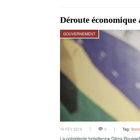
Déroute économique a
GOUVERNEMENT
16 FÉV 2016
0
Tag:
Brési
La présidente brésilienne Dilma Roussef