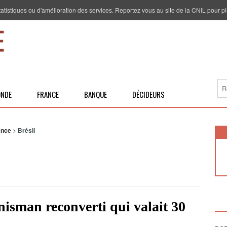
 statistiques ou d'amélioration des services. Reportez vous au site de la CNIL pour pl
NDE
FRANCE
BANQUE
DÉCIDEURS
ance
>
Brésil
nisman reconverti qui valait 30