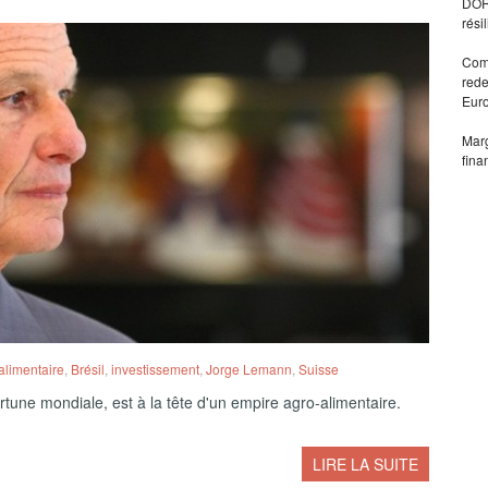
DORA
rési
Comm
rede
Eur
Marg
fina
alimentaire
,
Brésil
,
investissement
,
Jorge Lemann
,
Suisse
tune mondiale, est à la tête d'un empire agro-alimentaire.
LIRE LA SUITE