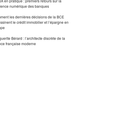
 en pratique : premiers retours sur la
lience numérique des banques
ent les dernières décisions de la BCE
ssinent le crédit immobilier et l’épargne en
ope
uerite Bérard : l’architecte discrète de la
nce française moderne