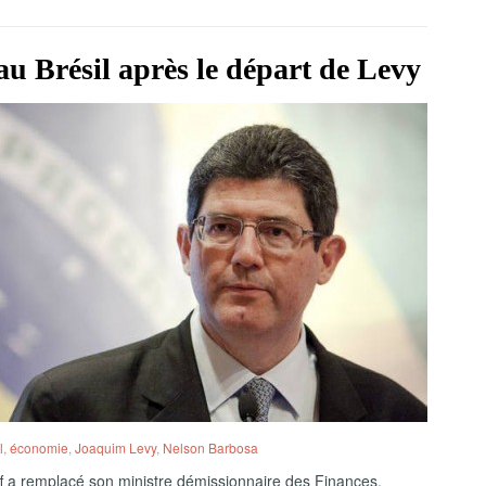
u Brésil après le départ de Levy
l
,
économie
,
Joaquim Levy
,
Nelson Barbosa
f a remplacé son ministre démissionnaire des Finances,