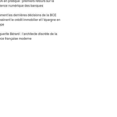
 en pratique : premiers retours sur la
lience numérique des banques
ent les dernières décisions de la BCE
ssinent le crédit immobilier et l’épargne en
ope
uerite Bérard : l’architecte discrète de la
nce française moderne