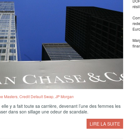
DORA
rési
Comm
rede
Eur
Marg
fina
he Masters
,
Credit Default Swap
,
JP Morgan
lle y a fait toute sa carrière, devenant l’une des femmes les
sser dans son sillage une odeur de scandale.
LIRE LA SUITE