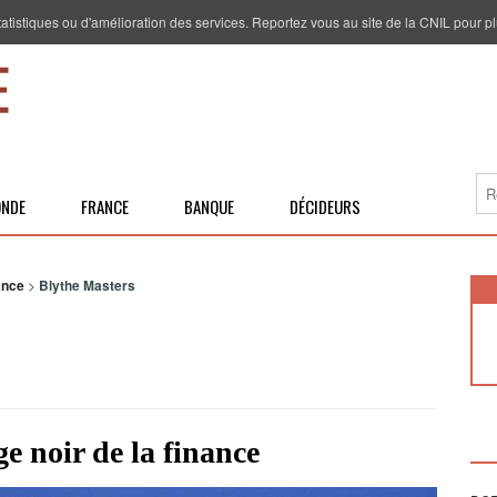
 statistiques ou d'amélioration des services. Reportez vous au site de la CNIL pour pl
NDE
FRANCE
BANQUE
DÉCIDEURS
ance
>
Blythe Masters
ge noir de la finance