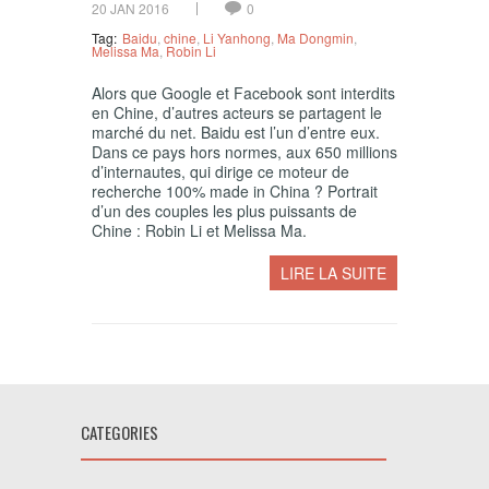
20 JAN 2016
0
Tag:
Baidu
,
chine
,
Li Yanhong
,
Ma Dongmin
,
Melissa Ma
,
Robin Li
Alors que Google et Facebook sont interdits
en Chine, d’autres acteurs se partagent le
marché du net. Baidu est l’un d’entre eux.
Dans ce pays hors normes, aux 650 millions
d’internautes, qui dirige ce moteur de
recherche 100% made in China ? Portrait
d’un des couples les plus puissants de
Chine : Robin Li et Melissa Ma.
LIRE LA SUITE
CATEGORIES