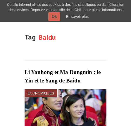
Ce site internet utilise des cookies à des fins statistiques ou d'amélioration
des services. Reportez vous au site de la CNIL pour plus d'informations.
En savoir plus
Ok
Tag
Baidu
Li Yanhong et Ma Dongmin : le
Yin et le Yang de Baidu
ECONOMIQUES