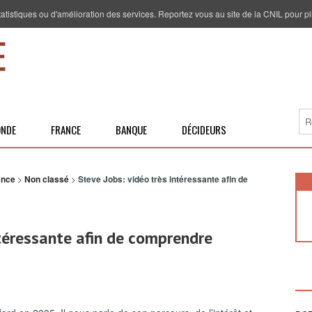
 statistiques ou d'amélioration des services. Reportez vous au site de la CNIL pour pl
NDE
FRANCE
BANQUE
DÉCIDEURS
ance
>
Non classé
>
Steve Jobs: vidéo très intéressante afin de
ntéressante afin de comprendre