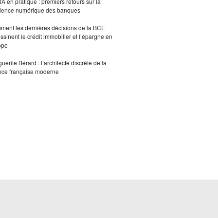
 en pratique : premiers retours sur la
lience numérique des banques
ent les dernières décisions de la BCE
ssinent le crédit immobilier et l’épargne en
ope
uerite Bérard : l’architecte discrète de la
nce française moderne