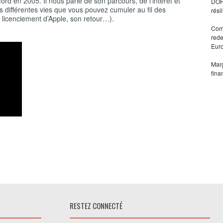
rd en 2005. Il nous parle de son parcours, de l’intérêt et
DORA
s différentes vies que vous pouvez cumuler au fil des
rési
 licenciement d’Apple, son retour…).
Comm
rede
Eur
Marg
fina
RESTEZ CONNECTÉ