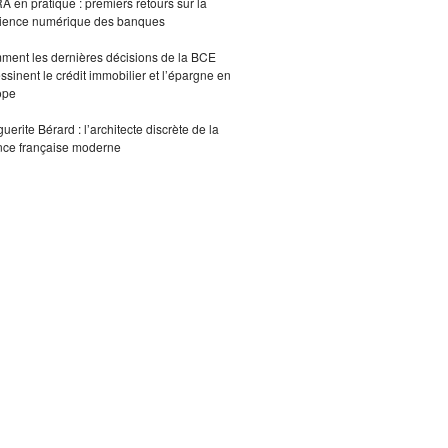
 en pratique : premiers retours sur la
lience numérique des banques
ent les dernières décisions de la BCE
ssinent le crédit immobilier et l’épargne en
ope
uerite Bérard : l’architecte discrète de la
nce française moderne