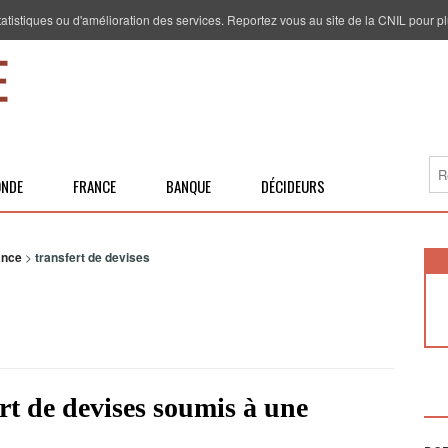
 statistiques ou d'amélioration des services. Reportez vous au site de la CNIL pour pl
NDE
FRANCE
BANQUE
DÉCIDEURS
ance
>
transfert de devises
rt de devises soumis à une