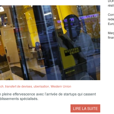
DORA
rési
Comm
rede
Eur
Marg
fina
ech
,
transfert de devises
,
uberisation
,
Western Union
 pleine effervescence avec l’arrivée de startups qui cassent
blissements spécialisés.
LIRE LA SUITE