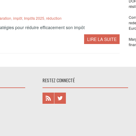
DORA
rési
Comm
aration
,
impôt
,
Impôts 2025
,
réduction
rede
tratégies pour réduire efficacement son impôt
Eur
LIRE LA SUITE
Marg
fina
RESTEZ CONNECTÉ