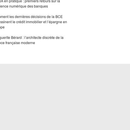
 en pratique : premiers retours sur la
lience numérique des banques
ent les dernières décisions de la BCE
ssinent le crédit immobilier et l’épargne en
ope
uerite Bérard : l’architecte discrète de la
nce française moderne