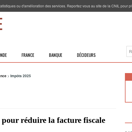
 statistiques ou d'amélioration des services. Reportez vous au site de la CNIL pour pl
NDE
FRANCE
BANQUE
DÉCIDEURS
ance
>
Impôts 2025
pour réduire la facture fiscale