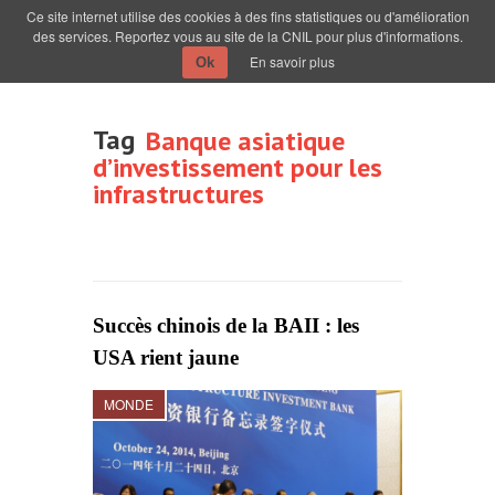
Ce site internet utilise des cookies à des fins statistiques ou d'amélioration
des services. Reportez vous au site de la CNIL pour plus d'informations.
En savoir plus
Ok
Tag
Banque asiatique
d’investissement pour les
infrastructures
Succès chinois de la BAII : les
USA rient jaune
MONDE