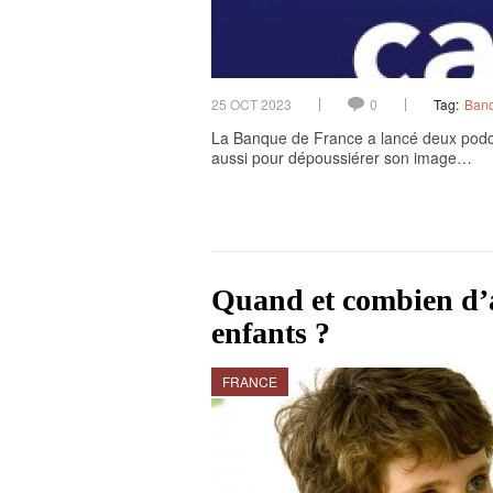
25 OCT 2023
0
Tag:
Banq
La Banque de France a lancé deux podca
aussi pour dépoussiérer son image…
Quand et combien d’a
enfants ?
FRANCE