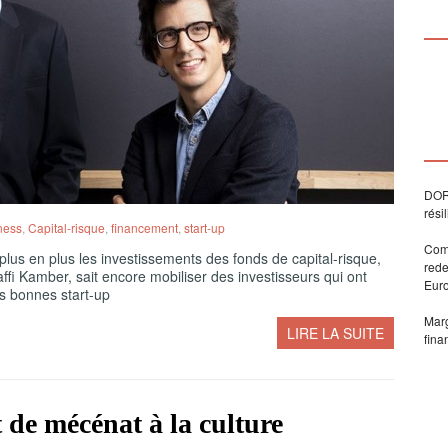
DORA
rési
ness
,
Capital-risque
,
financement
,
start-up
Comm
 plus en plus les investissements des fonds de capital-risque,
rede
fi Kamber, sait encore mobiliser des investisseurs qui ont
Eur
es bonnes start-up
Marg
LIRE LA SUITE
fina
 de mécénat à la culture