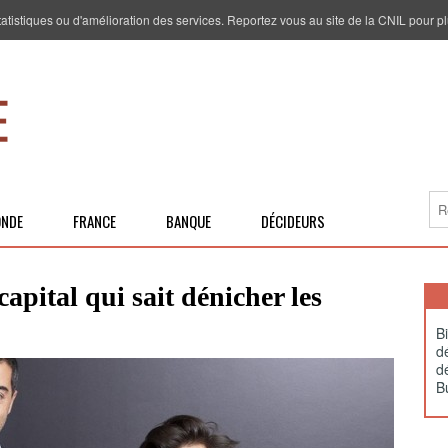
 statistiques ou d'amélioration des services. Reportez vous au site de la CNIL pour pl
NDE
FRANCE
BANQUE
DÉCIDEURS
apital qui sait dénicher les
B
d
dé
B