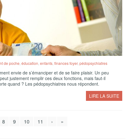
nt de poche
,
éducation
,
enfants
,
finances foyer
,
pédopsychiatres
ement envie de s’émanciper et de se faire plaisir. Un peu
eut justement remplir ces deux fonctions, mais faut-il
porte quand ? Les pédopsychiatres nous répondent.
LIRE LA SUITE
8
9
10
11
›
»