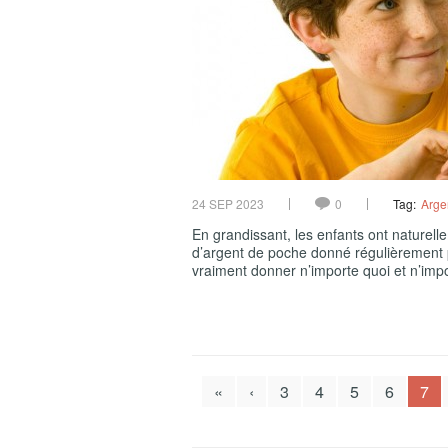
24 SEP 2023
0
Tag:
Arge
En grandissant, les enfants ont naturell
d’argent de poche donné régulièrement p
vraiment donner n’importe quoi et n’im
«
‹
3
4
5
6
7