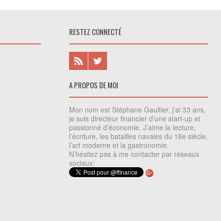
RESTEZ CONNECTÉ
A PROPOS DE MOI
Mon nom est Stéphane Gaultier, j’ai 33 ans,
je suis directeur financier d’une start-up et
passionné d’économie. J’aime la lecture,
l’écriture, les batailles navales du 18e siècle,
l’art moderne et la gastronomie.
N’hésitez pas à me contacter par réseaux
sociaux: