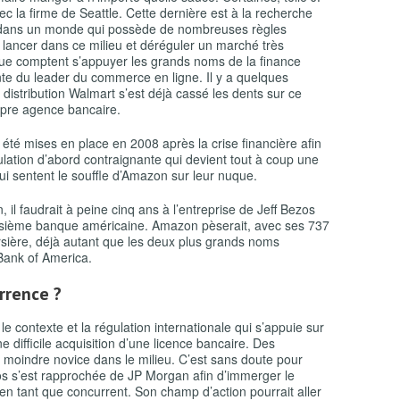
c la firme de Seattle. Cette dernière est à la recherche
ion dans un monde qui possède de nombreuses règles
e lancer dans ce milieu et déréguler un marché très
s que comptent s’appuyer les grands noms de la finance
nte du leader du commerce en ligne. Il y a quelques
distribution Walmart s’est déjà cassé les dents sur ce
ropre agence bancaire.
 été mises en place en 2008 après la crise financière afin
lation d’abord contraignante qui devient tout à coup une
qui sentent le souffle d’Amazon sur leur nuque.
 il faudrait à peine cinq ans à l’entreprise de Jeff Bezos
troisième banque américaine. Amazon pèserait, avec ses 737
oursière, déjà autant que les deux plus grands noms
Bank of America.
rrence ?
contexte et la régulation internationale qui s’appuie sur
 difficile acquisition d’une licence bancaire. Des
e moindre novice dans le milieu. C’est sans doute pour
zos s’est rapprochée de JP Morgan afin d’immerger le
en tant que concurrent. Son champ d’action pourrait aller