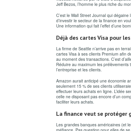
Jeff Bezos, l’homme le plus riche du mo
C’est le Wall Street Journal qui dégaine 
d’investir le secteur de la finance en vo
Une information qui fait l’effet d’une b
Déjà des cartes Visa pour le
La firme de Seattle n’arrive pas en terr
cartes Visa à ses clients Premium afin de
au moment des transactions. C’est d’aille
Réduire au maximum les prélèvements tra
l’entreprise et les clients.
Amazon aurait anticipé une économie ann
seulement 15 % de ses clients utilisera
effectuer leurs achats en ligne. L’idée s
celle ne disposant pas encore d’un compt
faciliter leurs achats.
La finance veut se protéger g
Les grandes banques américaines (et le
méfiance. Pas question pour elles de se 