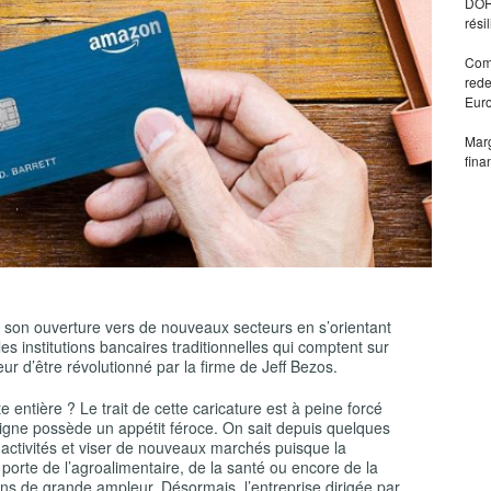
DORA
rési
Comm
rede
Eur
Marg
fina
 son ouverture vers de nouveaux secteurs en s’orientant
les institutions bancaires traditionnelles qui comptent sur
ur d’être révolutionné par la firme de Jeff Bezos.
e entière ? Le trait de cette caricature est à peine forcé
igne possède un appétit féroce. On sait depuis quelques
 activités et viser de nouveaux marchés puisque la
porte de l’agroalimentaire, de la santé ou encore de la
ions de grande ampleur. Désormais, l’entreprise dirigée par