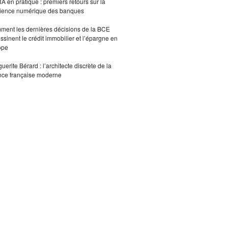
 en pratique : premiers retours sur la
lience numérique des banques
ent les dernières décisions de la BCE
ssinent le crédit immobilier et l’épargne en
ope
uerite Bérard : l’architecte discrète de la
nce française moderne