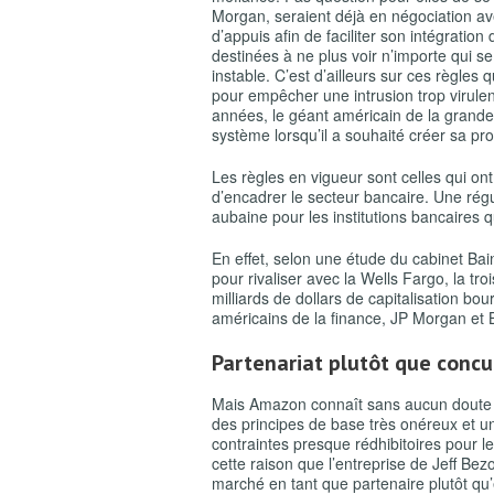
Morgan, seraient déjà en négociation ave
d’appuis afin de faciliter son intégrat
destinées à ne plus voir n’importe qui s
instable. C’est d’ailleurs sur ces règle
pour empêcher une intrusion trop virule
années, le géant américain de la grande 
système lorsqu’il a souhaité créer sa p
Les règles en vigueur sont celles qui ont
d’encadrer le secteur bancaire. Une régu
aubaine pour les institutions bancaires 
En effet, selon une étude du cabinet Bain,
pour rivaliser avec la Wells Fargo, la 
milliards de dollars de capitalisation b
américains de la finance, JP Morgan et 
Partenariat plutôt que concu
Mais Amazon connaît sans aucun doute le 
des principes de base très onéreux et une
contraintes presque rédhibitoires pour l
cette raison que l’entreprise de Jeff Be
marché en tant que partenaire plutôt qu’