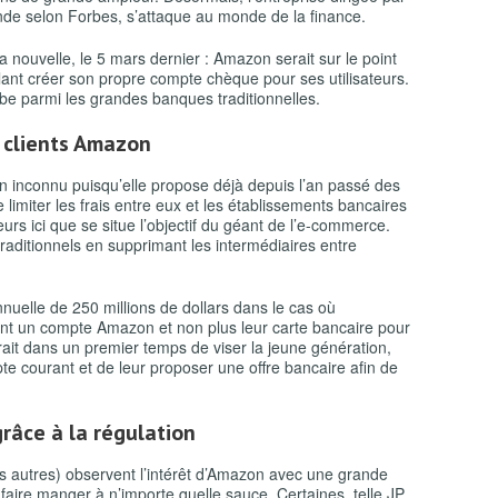
nde selon Forbes, s’attaque au monde de la finance.
la nouvelle, le 5 mars dernier : Amazon serait sur le point
ulant créer son propre compte chèque pour ses utilisateurs.
ombe parmi les grandes banques traditionnelles.
s clients Amazon
ain inconnu puisqu’elle propose déjà depuis l’an passé des
 limiter les frais entre eux et les établissements bancaires
urs ici que se situe l’objectif du géant de l’e-commerce.
ditionnels en supprimant les intermédiaires entre
uelle de 250 millions de dollars dans le cas où
ient un compte Amazon et non plus leur carte bancaire pour
erait dans un premier temps de viser la jeune génération,
e courant et de leur proposer une offre bancaire afin de
râce à la régulation
s autres) observent l’intérêt d’Amazon avec une grande
faire manger à n’importe quelle sauce. Certaines, telle JP