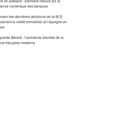
 en pratique : premiers retours sur la
lience numérique des banques
ent les dernières décisions de la BCE
ssinent le crédit immobilier et l’épargne en
ope
uerite Bérard : l’architecte discrète de la
nce française moderne