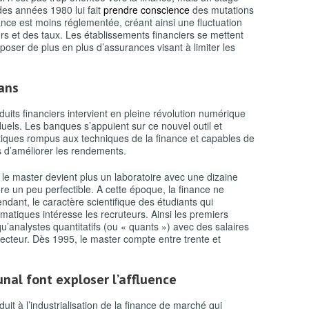
 des années 1980 lui fait
prendre conscience
des mutations
ance est moins réglementée, créant ainsi une fluctuation
s et des taux. Les établissements financiers se mettent
oser de plus en plus d’assurances visant à limiter les
ans
ts financiers intervient en pleine révolution numérique
uels. Les banques s’appuient sur ce nouvel outil et
ques rompus aux techniques de la finance et capables de
s d’améliorer les rendements.
le master devient plus un laboratoire avec une dizaine
re un peu perfectible. A cette époque, la finance ne
dant, le caractère scientifique des étudiants qui
atiques intéresse les recruteurs. Ainsi les premiers
qu’analystes quantitatifs (ou « quants ») avec des salaires
cteur. Dès 1995, le master compte entre trente et
unal
font exploser l’affluence
duit à l’industrialisation de la finance de marché qui