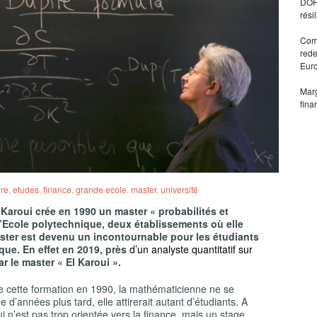
DORA
rési
Comm
rede
Eur
Marg
fina
ère
,
etudes
,
finance
,
grande ecole
,
master
,
université
Karoui crée en 1990 un master « probabilités et
à l’Ecole polytechnique, deux établissements où elle
aster est devenu un incontournable pour les étudiants
ique. En effet en 2019, près
d’un analyste quantitatif sur
r le master « El Karoui ».
e cette formation en 1990, la mathématicienne ne se
 d’années plus tard, elle attirerait autant d’étudiants. A
oui n’est pas trop orientée vers la finance, mais un stage