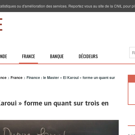
 statistiques ou d'amélioration des services. Reportez vous au site de la CNIL pour pl
NDE
FRANCE
BANQUE
DÉCIDEURS
ance
>
France
>
Finance : le Master « El Karoui » forme un quant sur
Karoui » forme un quant sur trois en