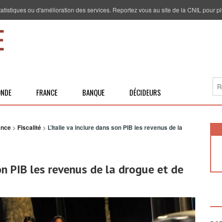
 statistiques ou d'amélioration des services. Reportez vous au site de la CNIL pour pl
NDE
FRANCE
BANQUE
DÉCIDEURS
ance
>
Fiscalité
>
L’Italie va inclure dans son PIB les revenus de la
son PIB les revenus de la drogue et de