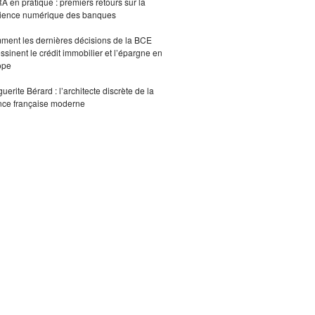
 en pratique : premiers retours sur la
lience numérique des banques
ent les dernières décisions de la BCE
ssinent le crédit immobilier et l’épargne en
ope
uerite Bérard : l’architecte discrète de la
nce française moderne