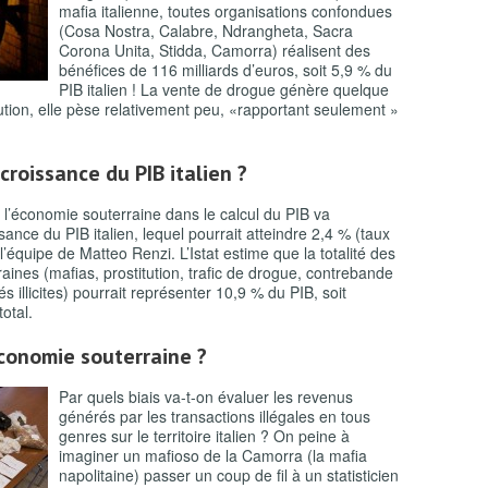
mafia italienne, toutes organisations confondues
(Cosa Nostra, Calabre, Ndrangheta, Sacra
Corona Unita, Stidda, Camorra) réalisent des
bénéfices de 116 milliards d’euros, soit 5,9 % du
PIB italien ! La vente de drogue génère quelque
tution, elle pèse relativement peu, «rapportant seulement »
roissance du PIB italien ?
e l’économie souterraine dans le calcul du PIB va
ance du PIB italien, lequel pourrait atteindre 2,4 % (taux
l’équipe de Matteo Renzi. L’Istat estime que la totalité des
aines (mafias, prostitution, trafic de drogue, contrebande
tés illicites) pourrait représenter 10,9 % du PIB, soit
otal.
conomie souterraine ?
Par quels biais va-t-on évaluer les revenus
générés par les transactions illégales en tous
genres sur le territoire italien ? On peine à
imaginer un mafioso de la Camorra (la mafia
napolitaine) passer un coup de fil à un statisticien