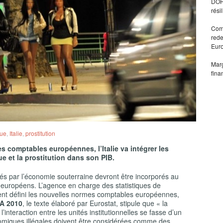
DORA
rési
Comm
rede
Eur
Marg
fina
ue
,
Italie
,
prostitution
s comptables européennes, l’Italie va intégrer les
ue et la prostitution dans son PIB.
s par l’économie souterraine devront être incorporés au
s européens. L’agence en charge des statistiques de
ent défini les nouvelles normes comptables européennes,
A 2010
, le texte élaboré par Eurostat, stipule que « la
l’interaction entre les unités institutionnelles se fasse d’un
miques illégales doivent être considérées comme des