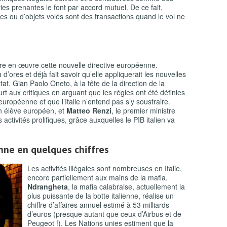
ies prenantes le font par accord mutuel. De ce fait,
les ou d’objets volés sont des transactions quand le vol ne
e en œuvre cette nouvelle directive européenne.
a d’ores et déjà fait savoir qu’elle appliquerait les nouvelles
t. Gian Paolo Oneto, à la tête de la direction de la
urt aux critiques en arguant que les règles ont été définies
uropéenne et que l’Italie n’entend pas s’y soustraire.
on élève européen, et
Matteo Renzi
, le premier ministre
s activités prolifiques, grâce auxquelles le PIB italien va
enne en quelques chiffres
Les activités illégales sont nombreuses en Italie,
encore partiellement aux mains de la mafia.
Ndrangheta
, la mafia calabraise, actuellement la
plus puissante de la botte italienne, réalise un
chiffre d’affaires annuel estimé à 53 milliards
d’euros (presque autant que ceux d’Airbus et de
Peugeot !). Les Nations unies estiment que la