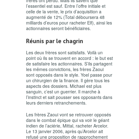
frères ont perdu. Mais ils savent que
l’essentiel est sauf. Entre l’offre initiale et
celle de la vente, le prix d’acquisition a
augmenté de 12% (Total déboursera 48
milliards d’euros pour racheter Elf), ainsi les
actionnaires seront bénéficiaires.
Réunis par le chagrin
Les deux frères sont satisfaits. Voilà un
point où ils se trouvent en accord : le but est
de satisfaire les actionnaires. S’ils partagent
les mêmes convictions, les frères Zaoui
sont opposés dans le style. Yoel passe pour
un chirurgien de la finance. Il gère tous les
aspects des dossiers. Michael est plus
sanguin, c’est un guerrier. Il marche à
l’instinct et sait pousser ses opposants dans
leurs derniers retranchements.
Les frères Zaoui vont se retrouver opposés
dans le combat épique qui va voir le géant
indien de l’aciérie, Mittal, racheter Arcelor.
Le 13 janvier 2006, après qu’Arcelor ait
refusé une proposition de rapprochement