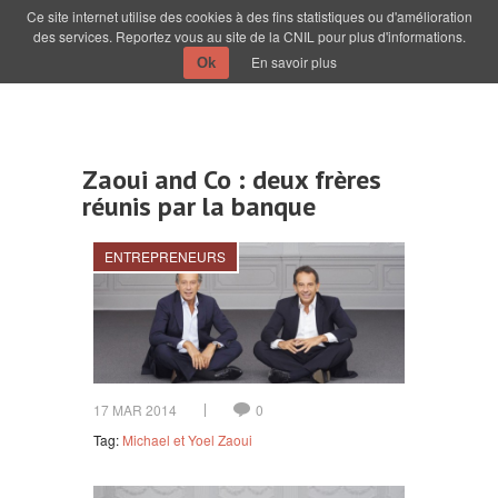
Ce site internet utilise des cookies à des fins statistiques ou d'amélioration
des services. Reportez vous au site de la CNIL pour plus d'informations.
En savoir plus
Ok
Zaoui and Co : deux frères
réunis par la banque
ENTREPRENEURS
17 MAR 2014
0
Tag:
Michael et Yoel Zaoui