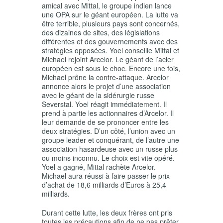
amical avec Mittal, le groupe indien lance
une OPA sur le géant européen. La lutte va
être terrible, plusieurs pays sont concernés,
des dizaines de sites, des législations
différentes et des gouvernements avec des
stratégies opposées. Yoel conseille Mittal et
Michael rejoint Arcelor. Le géant de l’acier
européen est sous le choc. Encore une fois,
Michael prône la contre-attaque. Arcelor
annonce alors le projet d’une association
avec le géant de la sidérurgie russe
Severstal. Yoel réagit immédiatement. Il
prend à partie les actionnaires d’Arcelor. Il
leur demande de se prononcer entre les
deux stratégies. D’un côté, l’union avec un
groupe leader et conquérant, de l’autre une
association hasardeuse avec un russe plus
ou moins inconnu. Le choix est vite opéré.
Yoel a gagné, Mittal rachète Arcelor.
Michael aura réussi à faire passer le prix
d’achat de 18,6 milliards d’Euros à 25,4
milliards.
Durant cette lutte, les deux frères ont pris
toutes les précautions afin de ne pas prêter