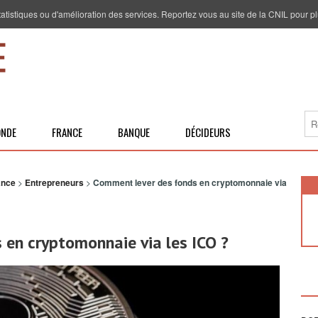
 statistiques ou d'amélioration des services. Reportez vous au site de la CNIL pour pl
NDE
FRANCE
BANQUE
DÉCIDEURS
ance
>
Entrepreneurs
>
Comment lever des fonds en cryptomonnaie via
 en cryptomonnaie via les ICO ?