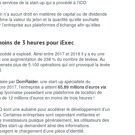
s services de la start-up qui a procédé à l’ICO.
on n’a aucun droit en matières de capital ou de dividende
même la valeur du jeton et la quantité qu’elle souhaite
ar l’entreprise aux plateformes d’échange afin qu’elles
moins de 3 heures pour iExec
océdé a explosé. Ainsi entre 2017 et 2018 il y a eu une
à une augmentation de 238 % du nombre de levées. Au
ecensés plus de 5.100 opérations qui ont provoqué la levée
l.
lisée par
DomRaider
, une start-up spécialiste du
re 2017, l’entreprise a atteint
65,89 millions d’euros via
-up lyonnaise possedant une plateforme de location de
s de 12 millions d’euros en moins de trois heures !
ICO sont une aubaine pour accélérer le développement d’un
s. Certaines entreprises sont cependant méfiantes et
rs investisseurs puisque généralement, les utilisateurs des
Des start-up demandent ainsi des informations
 exigent le chargement d’une pièce d’identité.