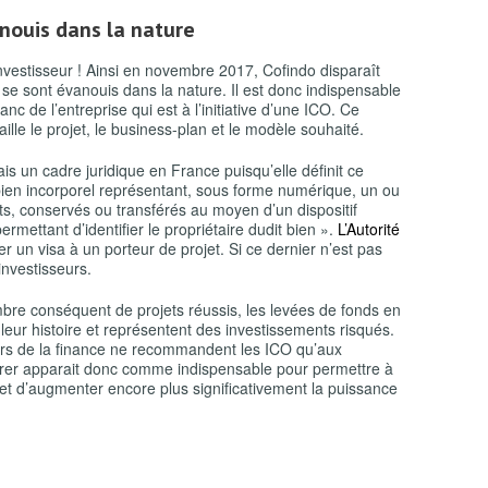
anouis dans la nature
’investisseur ! Ainsi en novembre 2017, Cofindo disparaît
 se sont évanouis dans la nature. Il est donc indispensable
lanc de l’entreprise qui est à l’initiative d’une ICO. Ce
ille le projet, le business-plan et le modèle souhaité.
s un cadre juridique en France puisqu’elle définit ce
t bien incorporel représentant, sous forme numérique, un ou
its, conservés ou transférés au moyen d’un dispositif
rmettant d’identifier le propriétaire dudit bien ».
L’Autorité
er un visa à un porteur de projet. Si ce dernier n’est pas
 investisseurs.
mbre conséquent de projets réussis, les levées de fonds en
eur histoire et représentent des investissements risqués.
teurs de la finance ne recommandent les ICO qu’aux
iférer apparait donc comme indispensable pour permettre à
 et d’augmenter encore plus significativement la puissance