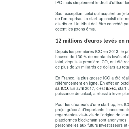
IPO mais simplement le droit d’utiliser le
Sauf exception, celui qui acquiert un jet
de l’entreprise. La start-up choisit elle-
distribuer. Un tribut doit être concédé p
cotent les jetons émis.
12 millions d’euros levés en 
Depuis les premières ICO en 2013, le pr
hausse de 130 % de montants levés et 
total, depuis la première ICO, ont été r
de plus de 24 milliards de dollars au tota
En France, la plus grosse ICO a été réa
référencement en ligne. En effet en octob
sa ICO
. En avril 2017, c’est
iExec
, start
puissance de calcul, a réussi à lever plu
Pour les créateurs d’une start-up, les 
projet grâce à d’importants financement
regardantes vis-à-vis de l’origine de leu
plateformes blockchain sont anonymes. 
personnelles aux futurs investisseurs et