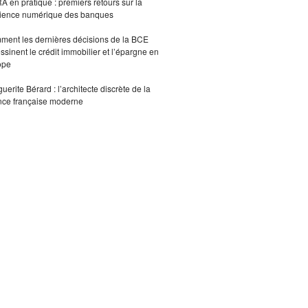
 en pratique : premiers retours sur la
lience numérique des banques
ent les dernières décisions de la BCE
ssinent le crédit immobilier et l’épargne en
ope
uerite Bérard : l’architecte discrète de la
nce française moderne