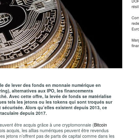
DORA
rési
Comm
rede
Eur
Marg
fina
ible de lever des fonds en monnaie numérique en
ring), alternatives aux IPO, les financements
ché. Avec cette offre, la levée de fonds se matérialise
ues tels les jetons ou les tokens qui sont troqués sur
t sécurisée. Alors qu’elles existent depuis 2013, ce
aculaire depuis 2017.
O peuvent être acquis grâce à une cryptomonnaie (
Bitcoin
ois acquis, les allias numériques peuvent être revendus
es jetons n’offrent pas de parts de capital comme dans les