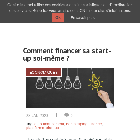
Ce site internet utilise des cookies à des fins statistiques ou d'amélioration
des services. Reportez vous au site de la CNIL pour plus d'informations.
En savoir plus
Ok
Comment financer sa start-
up soi-même ?
ECONOMIQUES
23 JAN 2023
0
Tag:
auto-financement
,
Bootstraping
,
finance
,
plateforme
,
start-up
Une start-up est rarement (jamais) rentable