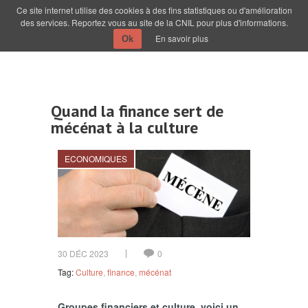
Ce site internet utilise des cookies à des fins statistiques ou d'amélioration
des services. Reportez vous au site de la CNIL pour plus d'informations.
En savoir plus
Ok
Quand la finance sert de
mécénat à la culture
ECONOMIQUES
30 DÉC 2023
0
Tag:
Culture
,
finance
,
mécénat
Groupes financiers et culture, voici un