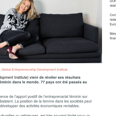
DORA
rési
Comm
rede
Eur
Marg
fina
,
Global Entrepreneurship Development Institute
opment Institute
) vient de révéler ses résultats
 féminin dans le monde. 77 pays ont été passés au
ience de l’apport positif de l’entreprenariat féminin sur
bsistent. La position de la femme dans les sociétés peut
t développer des activités économiques rentables.
lturelles ou religieuses, est très souvent limité pour un