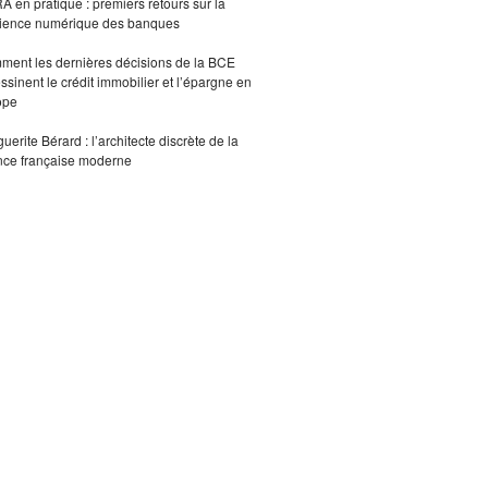
 en pratique : premiers retours sur la
lience numérique des banques
ent les dernières décisions de la BCE
ssinent le crédit immobilier et l’épargne en
ope
uerite Bérard : l’architecte discrète de la
nce française moderne