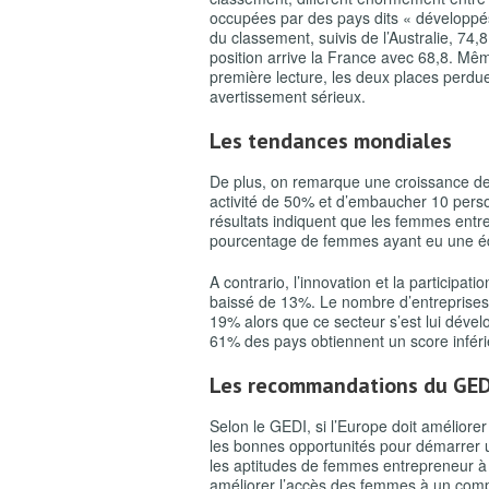
occupées par des pays dits « développés
du classement, suivis de l’Australie, 74
position arrive la France avec 68,8. Même
première lecture, les deux places perdu
avertissement sérieux.
Les tendances mondiales
De plus, on remarque une croissance de
activité de 50% et d’embaucher 10 perso
résultats indiquent que les femmes entre
pourcentage de femmes ayant eu une é
A contrario, l’innovation et la participat
baissé de 13%. Le nombre d’entreprise
19% alors que ce secteur s’est lui dével
61% des pays obtiennent un score inféri
Les recommandations du GED
Selon le GEDI, si l’Europe doit amélior
les bonnes opportunités pour démarrer une
les aptitudes de femmes entrepreneur à 
améliorer l’accès des femmes à un com