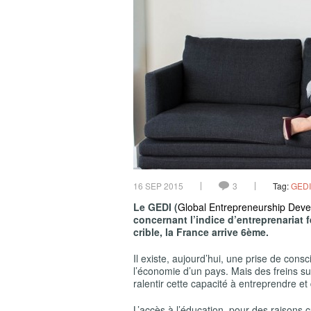
16 SEP 2015
3
Tag:
GEDI
Le GEDI (
Global Entrepreneurship Devel
concernant l’indice d’entreprenariat
crible, la France arrive 6
ème
.
Il existe, aujourd’hui, une prise de consc
l’économie d’un pays. Mais des freins su
ralentir cette capacité à entreprendre e
L’accès à l’éducation, pour des raisons cu