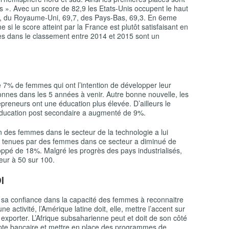
 ». Avec un score de 82,9 les Etats-Unis occupent le haut
,8, du Royaume-Uni, 69,7, des Pays-Bas, 69,3. En 6
eme
 si le score atteint par la France est plutôt satisfaisant en
es dans le classement entre 2014 et 2015 sont un
 7% de femmes qui ont l’intention de développer leur
nnes dans les 5 années à venir. Autre bonne nouvelle, les
preneurs ont une éducation plus élevée. D’ailleurs le
ducation post secondaire a augmenté de 9%.
ion des femmes dans le secteur de la technologie a lui
s tenues par des femmes dans ce secteur a diminué de
oppé de 18%. Malgré les progrès des pays industrialisés,
eur à 50 sur 100.
I
er sa confiance dans la capacité des femmes à reconnaitre
 activité, l’Amérique latine doit, elle, mettre l’accent sur
exporter. L’Afrique subsaharienne peut et doit de son côté
pte bancaire et mettre en place des programmes de