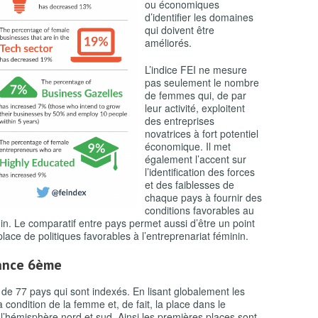
ou économiques
d’identifier les domaines
qui doivent être
améliorés.
L’indice FEI ne mesure
pas seulement le nombre
de femmes qui, de par
leur activité, exploitent
des entreprises
novatrices à fort potentiel
économique. Il met
également l’accent sur
l’identification des forces
et des faiblesses de
chaque pays à fournir des
conditions favorables au
in. Le comparatif entre pays permet aussi d’être un point
lace de politiques favorables à l’entreprenariat féminin.
ance 6
ème
de 77 pays qui sont indexés. En lisant globalement les
a condition de la femme et, de fait, la place dans le
l’hémisphère nord et sud. Ainsi les premières places sont