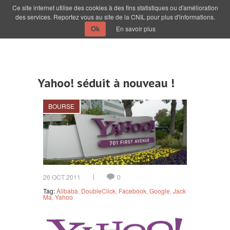
Ce site internet utilise des cookies à des fins statistiques ou d'amélioration
des services. Reportez vous au site de la CNIL pour plus d'informations.
En savoir plus
Ok
Yahoo! séduit à nouveau !
BOURSE
26 OCT 2011
0
Tag:
Alibaba
,
DoubleClick
,
Facebook
,
Google
,
Jack
Ma
,
Yahoo