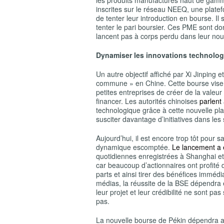
les produits manufacturés haut de gamme
inscrites sur le réseau NEEQ, une plat
de tenter leur introduction en bourse. Il
tenter le pari boursier. Ces PME sont do
lancent pas à corps perdu dans leur nou
Dynamiser les innovations technolo
Un autre objectif affiché par Xi Jinping
commune » en Chine. Cette bourse vise 
petites entreprises de créer de la valeur
financer. Les autorités chinoises
parlent
technologique grâce à cette nouvelle pla
susciter davantage d’initiatives dans les
Aujourd’hui, il est encore trop tôt pour 
dynamique escomptée.
Le lancement a é
quotidiennes enregistrées à Shanghai et
car beaucoup d’actionnaires ont profité d
parts et ainsi tirer des bénéfices immédi
médias, la réussite de la BSE dépendra e
leur projet et leur crédibilité ne sont pa
pas.
La nouvelle bourse de Pékin dépendra au