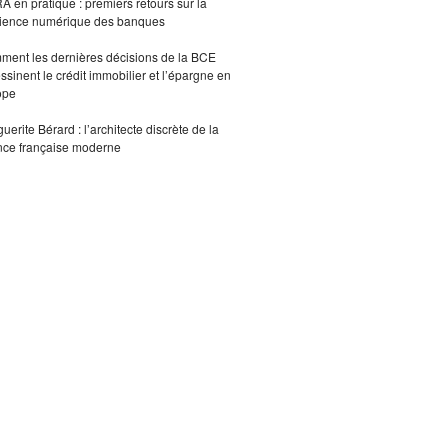
 en pratique : premiers retours sur la
lience numérique des banques
ent les dernières décisions de la BCE
ssinent le crédit immobilier et l’épargne en
ope
uerite Bérard : l’architecte discrète de la
nce française moderne