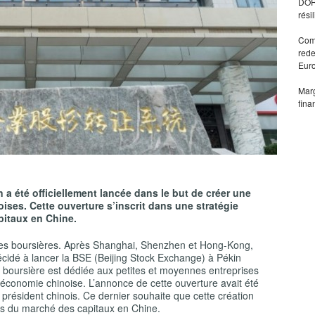
DORA
rési
Comm
rede
Eur
Marg
fina
a été officiellement lancée dans le but de créer une
ses. Cette ouverture s’inscrit dans une stratégie
pitaux en Chine.
es boursières. Après Shanghai, Shenzhen et Hong-Kong,
écidé à lancer la BSE (Beijing Stock Exchange) à Pékin
 boursière est dédiée aux petites et moyennes entreprises
’économie chinoise. L’annonce de cette ouverture avait été
le président chinois. Ce dernier souhaite que cette création
mes du marché des capitaux en Chine.