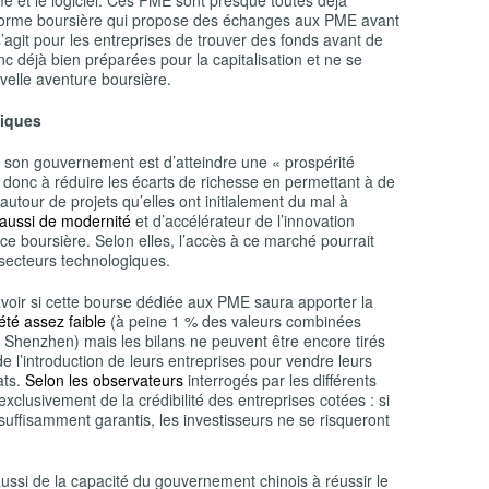
 et le logiciel. Ces PME sont presque toutes déjà
eforme boursière qui propose des échanges aux PME avant
 s’agit pour les entreprises de trouver des fonds avant de
nc déjà bien préparées pour la capitalisation et ne se
velle aventure boursière.
giques
 et son gouvernement est d’atteindre une « prospérité
donc à réduire les écarts de richesse en permettant à de
 autour de projets qu’elles ont initialement du mal à
 aussi de modernité
et d’accélérateur de l’innovation
ce boursière. Selon elles, l’accès à ce marché pourrait
 secteurs technologiques.
savoir si cette bourse dédiée aux PME saura apporter la
té assez faible
(à peine 1 % des valeurs combinées
 Shenzhen) mais les bilans ne peuvent être encore tirés
e l’introduction de leurs entreprises pour vendre leurs
ats.
Selon les observateurs
interrogés par les différents
xclusivement de la crédibilité des entreprises cotées : si
s suffisamment garantis, les investisseurs ne se risqueront
ssi de la capacité du gouvernement chinois à réussir le