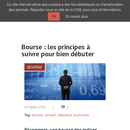
Ce site internet utilise des cookies à des fins statistiques ou d'amélioration
des services. Reportez vous au site de la CNIL pour plus d'informations.
En savoir plus
Ok
Bourse : les principes à
suivre pour bien débuter
BOURSE
31 MAR 2020
0
Tag:
bourse
,
conseil
,
débutant
,
économie
Récemment, une hausse des indices