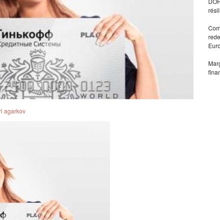
DORA
rési
Comm
rede
Eur
Marg
fina
ri agarkov