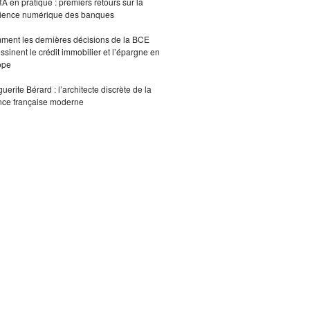
 en pratique : premiers retours sur la
lience numérique des banques
ent les dernières décisions de la BCE
ssinent le crédit immobilier et l’épargne en
ope
uerite Bérard : l’architecte discrète de la
nce française moderne