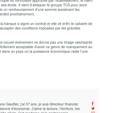
copie du formulaire approuvé par l’établissement, le client
 ses droits. Il vient d’attaquer le groupe TCS pour avoir
nde un remboursement d’une somme avoisinant les
verdict prochainement.
la banque a signé un contrat et elle vit enfin le calvaire de
d’accepter des conditions imposées par les grandes
e ce nouvel événement ne donne pas une image valorisante
difficilement acceptable d’avoir ce genre de manquement au
est dans un pays où la puissance économique reste l’une
 Gaultier, j’ai 37 ans, je suis directeur financier
ionné d’économie. J’aime la lecture, l’écriture, les