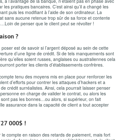
es, à l’avantage de la banque, n’étaient pas en phase avec
 les pratiques bancaires. C’est ainsi qu’il a changé les
nt puis les modifiant à l’aide de son ordinateur. La
at sans aucune retenue trop sûr de sa force et contente
s…Loin de penser que le client peut se révolter !
maison ?
e poser est de savoir si l’argent déposé au sein de cette
verture d’une ligne de crédit. Si de tels manquements sont
cière qu’elles soient russes, anglaises ou australiennes cela
rront porter les clients d’établissements confrères.
 compte tenu des moyens mis en place pour renforcer les
ent d’efforts pour contrer les attaques d’hackers et a
 de crédit surréalistes. Ainsi, cela pourrait laisser penser
la personne en charge de valider le contrat, ou alors les
ont pas les bonnes…ou alors, si supérieur, on fait
lle assurance dans la capacité de client a tout accepter
27 000$ !
le compte en raison des retards de paiement, mais fort