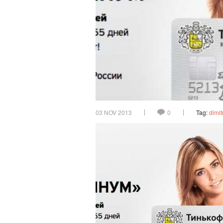
03 NOV 2013
0
Tag:
dimit