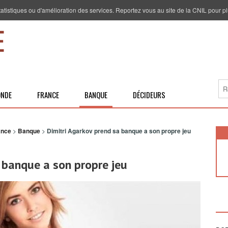
 statistiques ou d'amélioration des services. Reportez vous au site de la CNIL pour pl
NDE
FRANCE
BANQUE
DÉCIDEURS
ance
>
Banque
>
Dimitri Agarkov prend sa banque a son propre jeu
 banque a son propre jeu