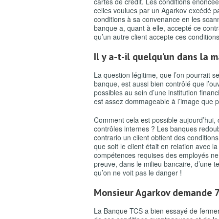
cartes de crédit. Les conditions énoncé
celles voulues par un Agarkov excédé par
conditions à sa convenance en les scanna
banque a, quant à elle, accepté ce contr
qu’un autre client accepte ces condition
Il y a-t-il quelqu’un dans la 
La question légitime, que l’on pourrait s
banque, est aussi bien contrôlé que l’ou
possibles au sein d’une institution finan
est assez dommageable à l’image que pou
Comment cela est possible aujourd’hui,
contrôles internes ? Les banques redoubl
contrario un client obtient des conditions
que soit le client était en relation avec 
compétences requises des employés ne s
preuve, dans le milieu bancaire, d’une te
qu’on ne voit pas le danger !
Monsieur Agarkov demande 7
La Banque TCS a bien essayé de fermer 