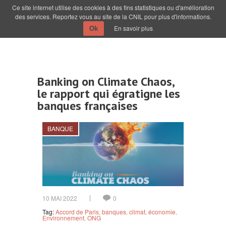
Ce site internet utilise des cookies à des fins statistiques ou d'amélioration
des services. Reportez vous au site de la CNIL pour plus d'informations.
En savoir plus
Ok
Banking on Climate Chaos,
le rapport qui égratigne les
banques françaises
BANQUE
10 MAI 2022
0
Tag:
Accord de Paris
,
banques
,
climat
,
économie
,
Environnement
,
ONG