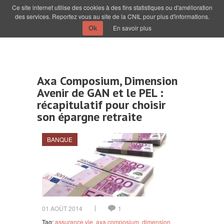
Ce site internet utilise des cookies à des fins statistiques ou d'amélioration
des services. Reportez vous au site de la CNIL pour plus d'informations.
En savoir plus
Ok
Axa Composium, Dimension
Avenir de GAN et le PEL :
récapitulatif pour choisir
son épargne retraite
BANQUE
01 AOÛT 2014
1
Tag:
assurance vie
,
axa composium
,
dimension